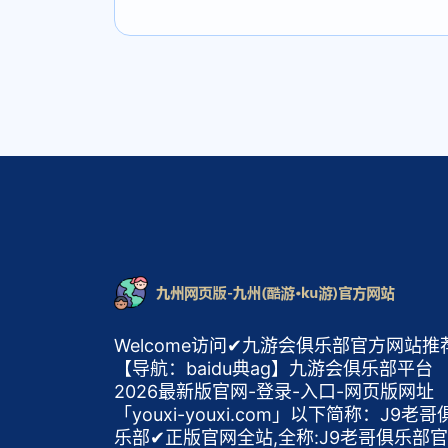
Send Message
Welcome访问✔九游会俱乐部官方网站推
【导航：baidu典ag】九游会俱乐部平台
2026最新版官网-登录-入口-网页版网址
「youxi-youxi.com」以下简称：J9老哥
乐部✔正版官网全站,全称:J9老哥俱乐部官