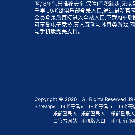
网,18年信誉推荐安全.保障!不积跬步,无以
千里.J9老哥俱乐部登录入口,通过最新官网
会员登录后直接进入全站入口,下载APP后
可享受电子竞技,真人互动与体育类游戏,
与手机版完美支持。
Copyright © 2026 - All Rights Reserved
J
SiteMap
J9老哥俱
J9老哥俱
J9老哥
乐部登录入
乐部登录入口
乐部登录入
口官方网站
手机版入口
手机版官网