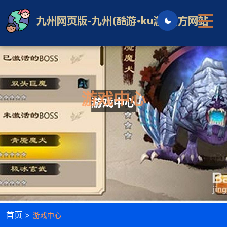
游戏中心
首页 >
游戏中心