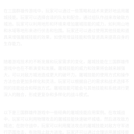
用
在三国群雄传游戏中，玩家可以通过一些策略和战术来更好地运用屠
城技能。玩家可以选择合适的队友和配合，通过组队作战来攻破敌方
城池。玩家可以利用地形和环境来增加屠城技能的威力，如利用山地
和水域等地形来进行伏击和包围。玩家还可以通过使用其他技能和道
具来增强屠城技能的效果，如使用增益技能和恢复道具来提高自身的
生存能力。
七、屠城技能的发展趋势
随着游戏技术的不断发展和玩家需求的变化，屠城技能在三国群雄传
游戏中也在不断演变和发展。屠城技能的威力和效果将会越来越强
大，可以对敌方城池造成更大的破坏力。屠城技能的使用方式和操作
方法也会更加多样化和灵活，玩家可以根据自己的需求和战术选择不
同的技能组合和释放方式。屠城技能可能会与其他技能和系统进行更
深入的融合，形成更复杂和多样化的战斗模式。
八、屠城技能的应用案例
以下是三国群雄传游戏中一些经典的屠城技能应用案例。在攻城战
中，玩家可以利用物理攻击的屠城技能快速破坏城墙，然后进攻敌方
城池；在防守战中，玩家可以利用魔法攻击的屠城技能对敌方守军进
行范围攻击，有效阻止敌方进攻。玩家还可以通过合理运用屠城技能