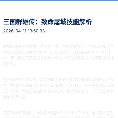
三国群雄传：致命屠城技能解析
2026-04-11 13:50:33
一、屠城技能的定义和作用
屠城技能是三国群雄传游戏中一种非常重要的技能，它可以在战斗中
对敌方城池造成巨大的破坏力。屠城技能的作用主要体现在攻城战
中，可以帮助玩家迅速攻破敌方城池，夺取战略要地，从而取得战斗
的胜利。
二、屠城技能的种类
在三国群雄传游戏中，屠城技能主要分为物理攻击和魔法攻击两种类
型。物理攻击的屠城技能多为近战攻击，如使用、大刀等武器对城墙
进行破坏；而魔法攻击的屠城技能则是通过释放火球、闪电等法术对
城池进行攻击。
三、屠城技能的使用方法
在使用屠城技能时，玩家需要选择合适的时机和目标。玩家需要在攻