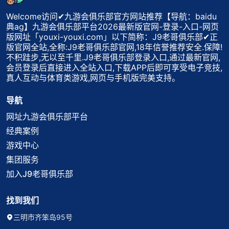
Welcome访问✔九游会俱乐部官方网站推荐【导航：baidu
典ag】九游会俱乐部平台2026最新版官网-登录-入口-网页
版网址「youxi-youxi.com」以下简称：J9老哥俱乐部✔正
版官网全站,全称:J9老哥俱乐部官网,18年信誉推荐安全.保障!
不积跬步,无以至千里.J9老哥俱乐部登录入口,通过最新官网,
会员登录后直接进入全站入口,下载APP后即可享受电子竞技,
真人互动与体育类游戏,网页与手机版完美支持。
导航
网址九游会俱乐部平台
经典案例
游戏中心
集团服务
加入J9老哥俱乐部
找到我们
三明市齐笨岛95号