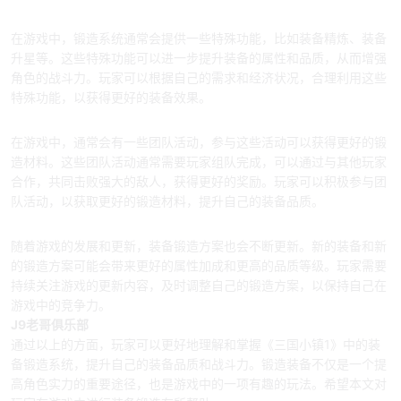
6.利用锻造系统提供的特殊功能
在游戏中，锻造系统通常会提供一些特殊功能，比如装备精炼、装备
升星等。这些特殊功能可以进一步提升装备的属性和品质，从而增强
角色的战斗力。玩家可以根据自己的需求和经济状况，合理利用这些
特殊功能，以获得更好的装备效果。
7.参与团队活动获取更好的锻造材料
在游戏中，通常会有一些团队活动，参与这些活动可以获得更好的锻
造材料。这些团队活动通常需要玩家组队完成，可以通过与其他玩家
合作，共同击败强大的敌人，获得更好的奖励。玩家可以积极参与团
队活动，以获取更好的锻造材料，提升自己的装备品质。
8.持续更新装备锻造方案
随着游戏的发展和更新，装备锻造方案也会不断更新。新的装备和新
的锻造方案可能会带来更好的属性加成和更高的品质等级。玩家需要
持续关注游戏的更新内容，及时调整自己的锻造方案，以保持自己在
游戏中的竞争力。
J9老哥俱乐部
通过以上的方面，玩家可以更好地理解和掌握《三国小镇1》中的装
备锻造系统，提升自己的装备品质和战斗力。锻造装备不仅是一个提
高角色实力的重要途径，也是游戏中的一项有趣的玩法。希望本文对