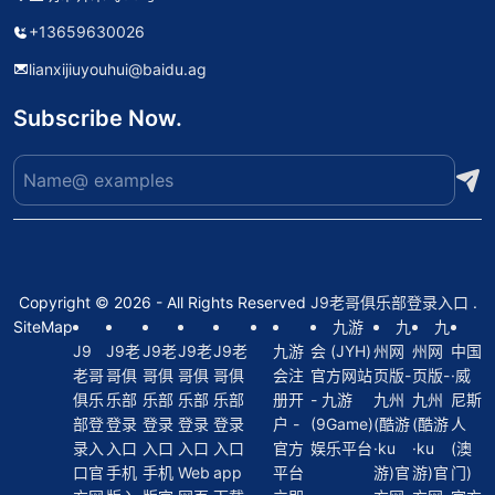
+13659630026
lianxijiuyouhui@baidu.ag
Subscribe Now.
Copyright © 2026 - All Rights Reserved
J9老哥俱乐部登录入口
.
SiteMap
九游
九
九
J9
J9老
J9老
J9老
J9老
九游
会 (JYH)
州网
州网
中国
老哥
哥俱
哥俱
哥俱
哥俱
会注
官方网站
页版-
页版-
·威
俱乐
乐部
乐部
乐部
乐部
册开
- 九游
九州
九州
尼斯
部登
登录
登录
登录
登录
户 -
(9Game)
(酷游
(酷游
人
录入
入口
入口
入口
入口
官方
娱乐平台
·ku
·ku
(澳
口官
手机
手机
Web
app
平台
游)官
游)官
门)