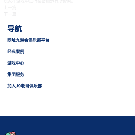
玩家在游戏中进行装备锻造有所帮助。
上一篇
下一篇
导航
网址九游会俱乐部平台
经典案例
游戏中心
集团服务
加入J9老哥俱乐部